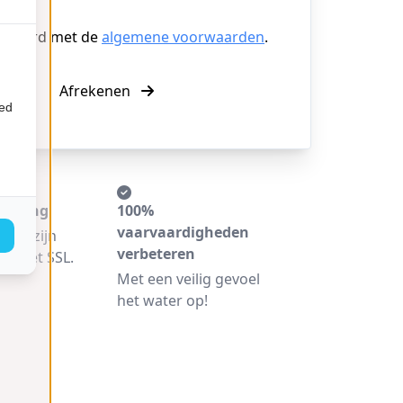
akkoord met de
algemene voorwaarden
.
Afrekenen
ied
etaling
100%
vaarvaardigheden
ngen zijn
verbeteren
ld met SSL.
Met een veilig gevoel
het water op!