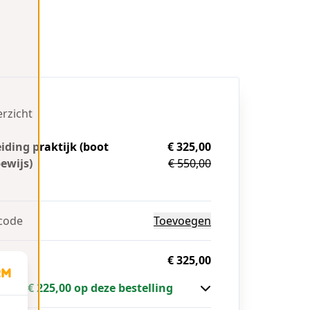
erzicht
iding praktijk (boot
€ 325,00
ewijs)
€ 550,00
g
code
Toevoegen
€ 325,00
paart € 225,00 op deze bestelling