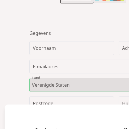
Gegevens
Voornaam
Ac
E-mailadres
Land
Postcode
Hu
Straat
Pla