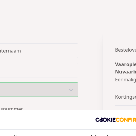
Bestelov
hternaam
Vaarople
Nuvaarb
Eenmali
Kortings
isnummer
Totaal
Je bes
ats