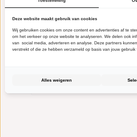
Toestemming
Ov
Telefoonnummer
Verenigde
Deze website maakt gebruik van cookies
Staten
+1
Wij gebruiken cookies om onze content en advertenties af te s
Bedrijfsnaam (optioneel)
om het verkeer op onze website te analyseren. We delen ook inf
van social media, adverteren en analyse. Deze partners kunnen
Kies hier de datum en tijd
verstrekt of die ze hebben verzameld op basis van jouw gebruik
Hoe wil je betalen?
Alles weigeren
Sele
iDEAL | Wero