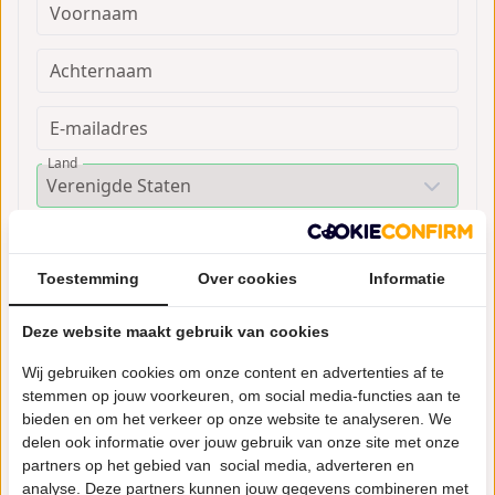
Voornaam
Achternaam
E-mailadres
Land
Postcode
Huisnummer
Toestemming
Over cookies
Informatie
Straat
Plaats
Deze website maakt gebruik van cookies
Bedrijfsnaam (optioneel)
Wij gebruiken cookies om onze content en advertenties af te
stemmen op jouw voorkeuren, om social media-functies aan te
bieden en om het verkeer op onze website te analyseren. We
Voeg toe aan je bestelling
delen ook informatie over jouw gebruik van onze site met onze
partners op het gebied van social media, adverteren en
analyse. Deze partners kunnen jouw gegevens combineren met